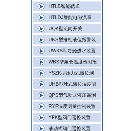
HTLB智能靶式
HTLDJ智能电磁流量
UQK型流向开关
UKS型沧柜液位报警装
UWKS型货舱进水装置
WBS型泵仓温度检测报
YSZK型压力式液位测
UHB型球式液位温度测
QPS型气动式液压遥测
RYF温度测量控制装置
YFK型阀门遥控装置
液动式阀门遥控装置