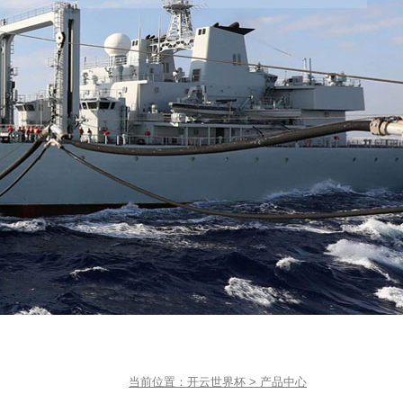
当前位置：
开云世界杯
>
产品中心