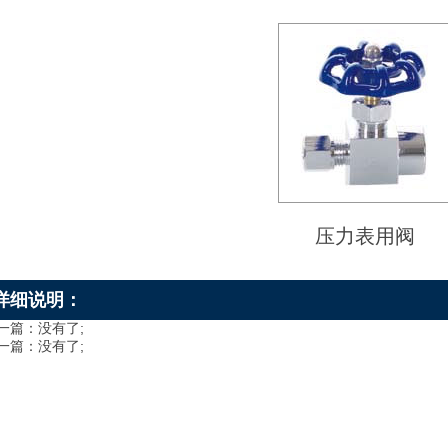
压力表用阀
详细说明：
一篇：没有了;
一篇：没有了;