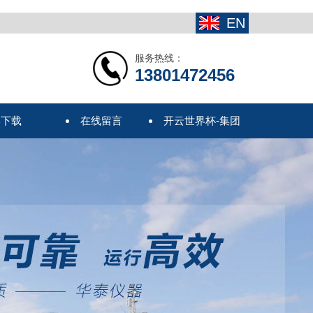
EN
服务热线：
13801472456
本下载
在线留言
开云世界杯-集团
有限公司