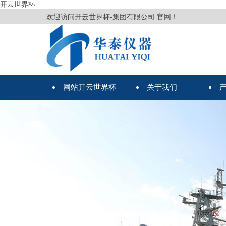
开云世界杯
欢迎访问开云世界杯-集团有限公司 官网！
网站开云世界杯
关于我们