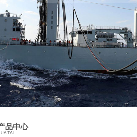
产品中心
UA TAI